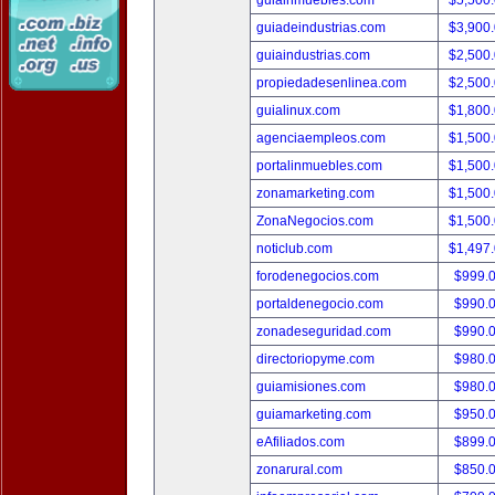
guiainmuebles.com
$5,500
guiadeindustrias.com
$3,900
guiaindustrias.com
$2,500
propiedadesenlinea.com
$2,500
guialinux.com
$1,800
agenciaempleos.com
$1,500
portalinmuebles.com
$1,500
zonamarketing.com
$1,500
ZonaNegocios.com
$1,500
noticlub.com
$1,497
forodenegocios.com
$999.
portaldenegocio.com
$990.
zonadeseguridad.com
$990.
directoriopyme.com
$980.
guiamisiones.com
$980.
guiamarketing.com
$950.
eAfiliados.com
$899.
zonarural.com
$850.