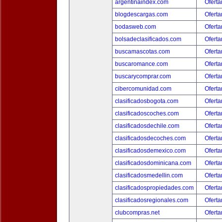
argentinaindex.com
Oferta
blogdescargas.com
Oferta
bodasweb.com
Oferta
bolsadeclasificados.com
Oferta
buscamascotas.com
Oferta
buscaromance.com
Oferta
buscarycomprar.com
Oferta
cibercomunidad.com
Oferta
clasificadosbogota.com
Oferta
clasificadoscoches.com
Oferta
clasificadosdechile.com
Oferta
clasificadosdecoches.com
Oferta
clasificadosdemexico.com
Oferta
clasificadosdominicana.com
Oferta
clasificadosmedellin.com
Oferta
clasificadospropiedades.com
Oferta
clasificadosregionales.com
Oferta
clubcompras.net
Oferta