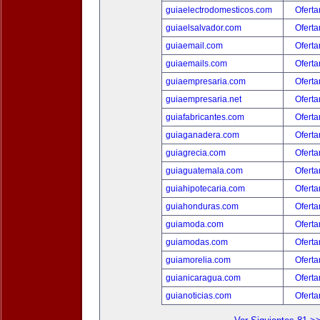
guiaelectrodomesticos.com
Oferta
guiaelsalvador.com
Oferta
guiaemail.com
Oferta
guiaemails.com
Oferta
guiaempresaria.com
Oferta
guiaempresaria.net
Oferta
guiafabricantes.com
Oferta
guiaganadera.com
Oferta
guiagrecia.com
Oferta
guiaguatemala.com
Oferta
guiahipotecaria.com
Oferta
guiahonduras.com
Oferta
guiamoda.com
Oferta
guiamodas.com
Oferta
guiamorelia.com
Oferta
guianicaragua.com
Oferta
guianoticias.com
Oferta