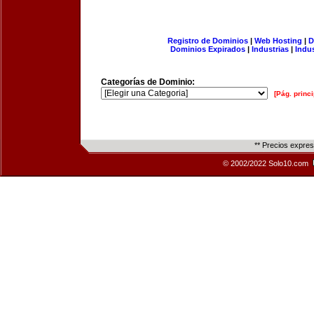
Registro de Dominios
|
Web Hosting
|
D
Dominios Expirados
|
Industrias
|
Indu
Categorías de Dominio:
[Pág. princi
** Precios expre
© 2002/2022 Solo10.com