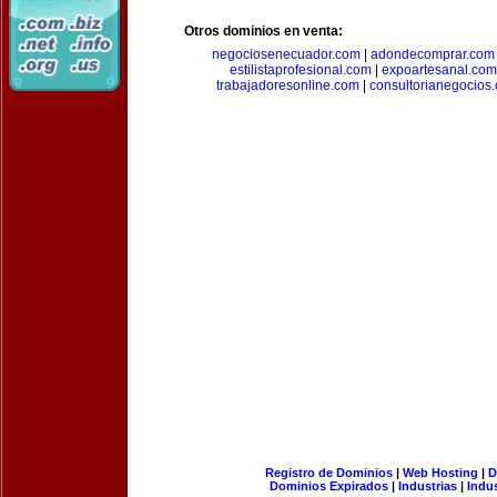
Otros dominios en venta:
negociosenecuador.com
|
adondecomprar.com
estilistaprofesional.com
|
expoartesanal.com
trabajadoresonline.com
|
consultorianegocios
Registro de Dominios
|
Web Hosting
|
D
Dominios Expirados
|
Industrias
|
Indu