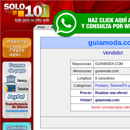
guiamoda.c
Vendido!
Mayusculas:
GUIAMODA.COM
Minusculas:
guiamoda.com
Longitud:
8 caracteres
Categorias:
Portales
,
TelevisiÃ³n 
Precio:
Realizar una oferta!
Visitar!
guiamoda.com
Serán consideradas ofer