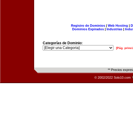
Registro de Dominios
|
Web Hosting
|
D
Dominios Expirados
|
Industrias
|
Indu
Categorías de Dominio:
[Pág. princi
** Precios expre
© 2002/2022 Solo10.com