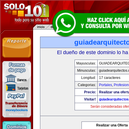
guiadearquitect
El dueño de este dominio lo ha
Mayusculas:
GUIADEARQUITE
Minusculas:
guiadearquitectos
Longitud:
17 caracteres
Categorias:
Portales
,
Profesio
Precio:
Realizar una ofert
Visitar!
guiadearquitecto
Serán consideradas ofer
Realizar una Oferta