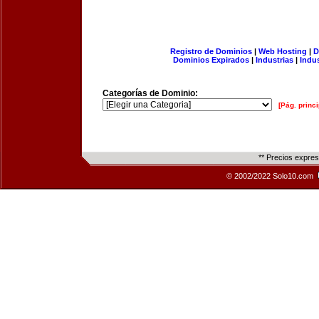
Registro de Dominios
|
Web Hosting
|
D
Dominios Expirados
|
Industrias
|
Indu
Categorías de Dominio:
[Pág. princi
** Precios expre
© 2002/2022 Solo10.com