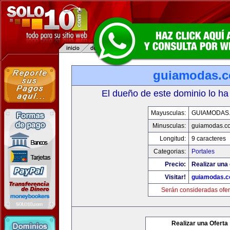
guiamodas.
El dueño de este dominio lo ha
Mayusculas:
GUIAMODAS
Minusculas:
guiamodas.c
Longitud:
9 caracteres
Categorias:
Portales
Precio:
Realizar una 
Visitar!
guiamodas.
Serán consideradas ofer
Realizar una Oferta