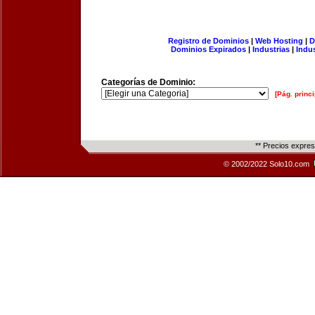
Registro de Dominios
|
Web Hosting
|
D
Dominios Expirados
|
Industrias
|
Indu
Categorías de Dominio:
[Pág. princi
** Precios expre
© 2002/2022 Solo10.com