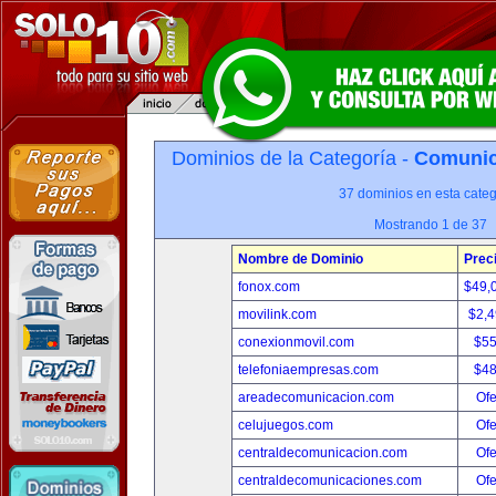
Dominios de la Categoría -
Comunica
37 dominios en esta categ
Mostrando 1 de 37
Nombre de Dominio
Prec
fonox.com
$49,
movilink.com
$2,
conexionmovil.com
$5
telefoniaempresas.com
$4
areadecomunicacion.com
Ofe
celujuegos.com
Ofe
centraldecomunicacion.com
Ofe
centraldecomunicaciones.com
Ofe