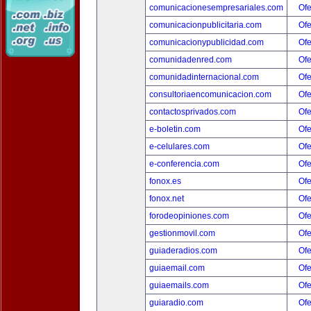
comunicacionesempresariales.com
Ofe
comunicacionpublicitaria.com
Ofe
comunicacionypublicidad.com
Ofe
comunidadenred.com
Ofe
comunidadinternacional.com
Ofe
consultoriaencomunicacion.com
Ofe
contactosprivados.com
Ofe
e-boletin.com
Ofe
e-celulares.com
Ofe
e-conferencia.com
Ofe
fonox.es
Ofe
fonox.net
Ofe
forodeopiniones.com
Ofe
gestionmovil.com
Ofe
guiaderadios.com
Ofe
guiaemail.com
Ofe
guiaemails.com
Ofe
guiaradio.com
Ofe