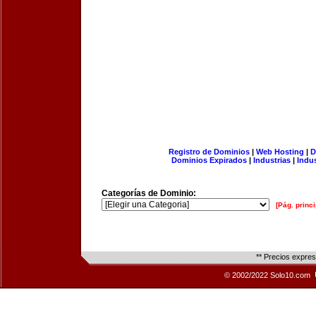
Registro de Dominios
|
Web Hosting
|
D
Dominios Expirados
|
Industrias
|
Indu
Categorías de Dominio:
[Pág. princi
** Precios expre
© 2002/2022 Solo10.com