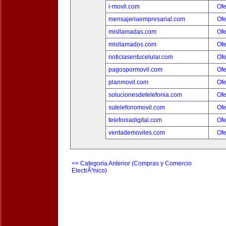
i-movil.com
Ofe
mensajeriaempresarial.com
Ofe
misllamadas.com
Ofe
misllamados.com
Ofe
noticiasentucelular.com
Ofe
pagospormovil.com
Ofe
planmovil.com
Ofe
solucionesdetelefonia.com
Ofe
sutelefonomovil.com
Ofe
telefoniadigital.com
Ofe
ventademoviles.com
Ofe
<< Categoria Anterior (Compras y Comercio
ElectrÃ³nico)