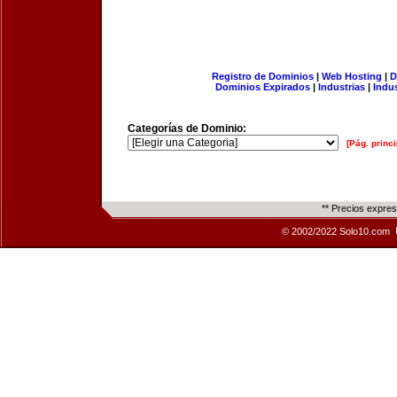
Registro de Dominios
|
Web Hosting
|
D
Dominios Expirados
|
Industrias
|
Indu
Categorías de Dominio:
[Pág. princi
** Precios expre
© 2002/2022 Solo10.com