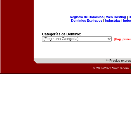
Registro de Dominios
|
Web Hosting
|
D
Dominios Expirados
|
Industrias
|
Indu
Categorías de Dominio:
[Pág. princi
** Precios expre
© 2002/2022 Solo10.com