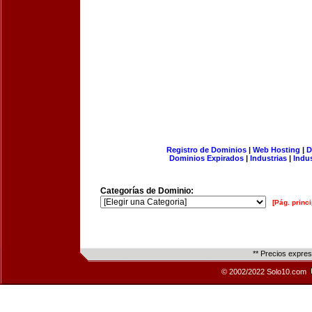
Registro de Dominios
|
Web Hosting
|
D
Dominios Expirados
|
Industrias
|
Indu
Categorías de Dominio:
[Pág. princi
** Precios expre
© 2002/2022 Solo10.com