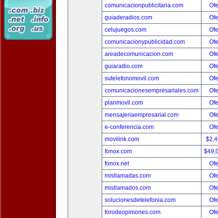
comunicacionpublicitaria.com
Ofe
guiaderadios.com
Ofe
celujuegos.com
Ofe
comunicacionypublicidad.com
Ofe
areadecomunicacion.com
Ofe
guiaradio.com
Ofe
sutelefonomovil.com
Ofe
comunicacionesempresariales.com
Ofe
planmovil.com
Ofe
mensajeriaempresarial.com
Ofe
e-conferencia.com
Ofe
movilink.com
$2,
fonox.com
$49,
fonox.net
Ofe
misllamadas.com
Ofe
misllamados.com
Ofe
solucionesdetelefonia.com
Ofe
forodeopiniones.com
Ofe