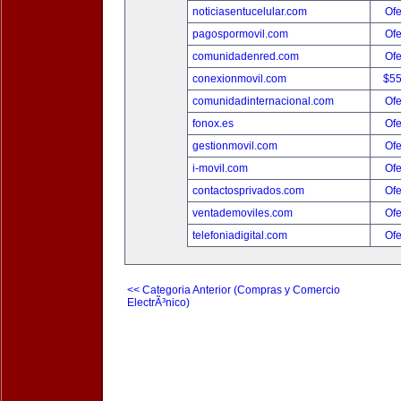
noticiasentucelular.com
Ofe
pagospormovil.com
Ofe
comunidadenred.com
Ofe
conexionmovil.com
$5
comunidadinternacional.com
Ofe
fonox.es
Ofe
gestionmovil.com
Ofe
i-movil.com
Ofe
contactosprivados.com
Ofe
ventademoviles.com
Ofe
telefoniadigital.com
Ofe
<< Categoria Anterior (Compras y Comercio
ElectrÃ³nico)