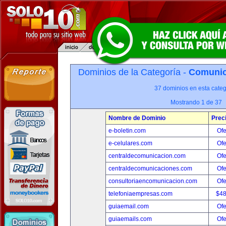
Dominios de la Categoría -
Comunica
37 dominios en esta categ
Mostrando 1 de 37
Nombre de Dominio
Prec
e-boletin.com
Ofe
e-celulares.com
Ofe
centraldecomunicacion.com
Ofe
centraldecomunicaciones.com
Ofe
consultoriaencomunicacion.com
Ofe
telefoniaempresas.com
$4
guiaemail.com
Ofe
guiaemails.com
Ofe