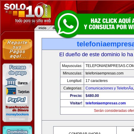
telefoniaempres
El dueño de este dominio lo ha
Mayusculas:
TELEFONIAEMPRESAS.CO
Minusculas:
telefoniaempresas.com
Longitud:
17 caracteres
Categorias:
Comunicaciones y TelefonÃ­a
Precio:
$480.00
Visitar!
telefoniaempresas.com
Serán consideradas ofer
R