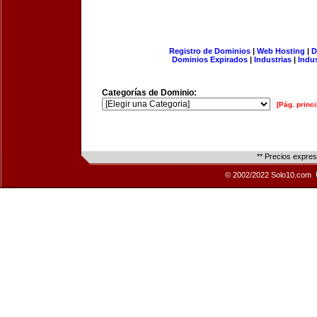
Registro de Dominios
|
Web Hosting
|
D
Dominios Expirados
|
Industrias
|
Indu
Categorías de Dominio:
[Pág. princi
** Precios expre
© 2002/2022 Solo10.com