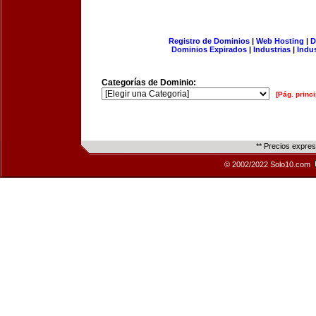
Registro de Dominios
|
Web Hosting
|
D
Dominios Expirados
|
Industrias
|
Indu
Categorías de Dominio:
[Pág. princi
** Precios expre
© 2002/2022 Solo10.com