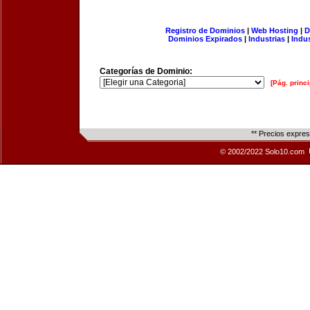
Registro de Dominios
|
Web Hosting
|
D
Dominios Expirados
|
Industrias
|
Indu
Categorías de Dominio:
[Pág. princi
** Precios expre
© 2002/2022 Solo10.com