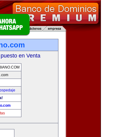
ano.com
 puesto en Venta
BIANO.COM
o.com
Hospedaje
a!
no.com
tas