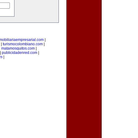
mobiliariaempresarial.com
|
|
turismocolombiano.com
|
|
matamosquitos.com
|
|
publicidadenred.com
|
om
|