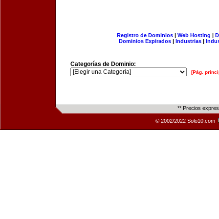
Registro de Dominios
|
Web Hosting
|
D
Dominios Expirados
|
Industrias
|
Indu
Categorías de Dominio:
[Pág. princi
** Precios expre
© 2002/2022 Solo10.com