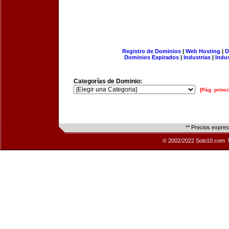
Registro de Dominios
|
Web Hosting
|
D
Dominios Expirados
|
Industrias
|
Indu
Categorías de Dominio:
[Pág. princi
** Precios expre
© 2002/2022 Solo10.com