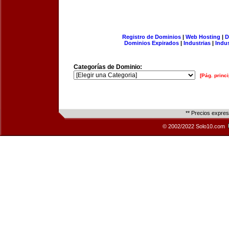
Registro de Dominios
|
Web Hosting
|
D
Dominios Expirados
|
Industrias
|
Indu
Categorías de Dominio:
[Pág. princi
** Precios expre
© 2002/2022 Solo10.com