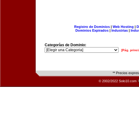
Registro de Dominios
|
Web Hosting
|
D
Dominios Expirados
|
Industrias
|
Indu
Categorías de Dominio:
[Pág. princi
** Precios expre
© 2002/2022 Solo10.com