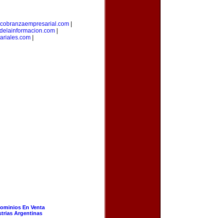
cobranzaempresarial.com
|
sdelainformacion.com
|
ariales.com
|
ominios En Venta
strias Argentinas