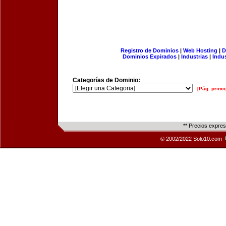
Registro de Dominios
|
Web Hosting
|
D
Dominios Expirados
|
Industrias
|
Indu
Categorías de Dominio:
[Pág. princi
** Precios expre
© 2002/2022 Solo10.com