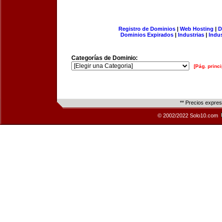
Registro de Dominios
|
Web Hosting
|
D
Dominios Expirados
|
Industrias
|
Indu
Categorías de Dominio:
[Pág. princi
** Precios expre
© 2002/2022 Solo10.com