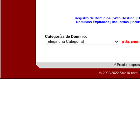
Registro de Dominios
|
Web Hosting
|
D
Dominios Expirados
|
Industrias
|
Indu
Categorías de Dominio:
[Pág. princi
** Precios expre
© 2002/2022 Solo10.com