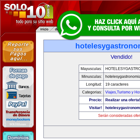
hotelesygastrono
Vendido!
Mayusculas:
HOTELESYGASTR
Minusculas:
hotelesygastronomi
Longitud:
19 caracteres
Categorias:
Viajes,Turismo y H
Precio:
Realizar una oferta
Visitar!
hotelesygastronom
Serán consideradas ofer