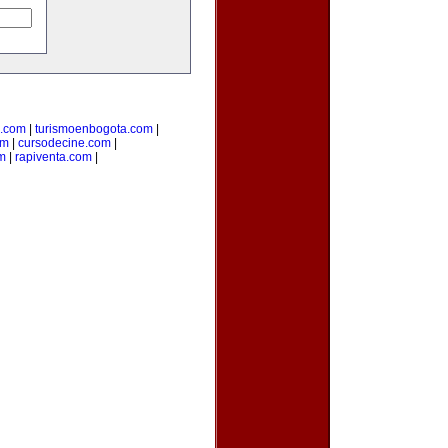
a.com
|
turismoenbogota.com
|
om
|
cursodecine.com
|
m
|
rapiventa.com
|