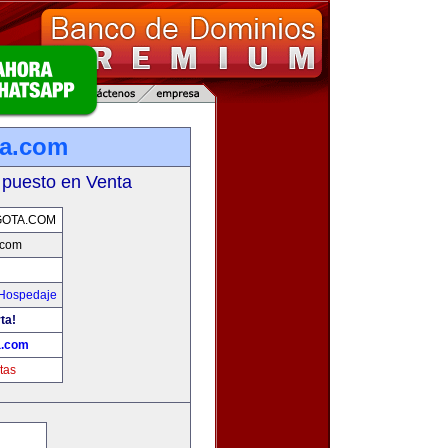
ta.com
 puesto en Venta
OTA.COM
.com
 Hospedaje
ta!
a.com
tas