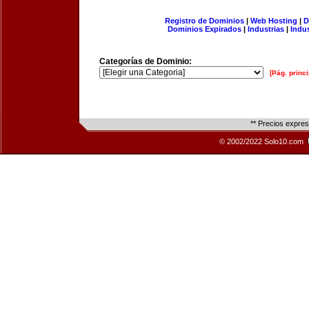
Registro de Dominios
|
Web Hosting
|
D
Dominios Expirados
|
Industrias
|
Indu
Categorías de Dominio:
[Pág. princi
** Precios expre
© 2002/2022 Solo10.com