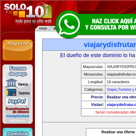
viajarydisfruta
El dueño de este dominio lo ha
Mayusculas:
VIAJARYDISFR
Minusculas:
viajarydisfrutar.c
Longitud:
16 caracteres
Categorias:
Viajes,Turismo y
Precio:
Realizar una ofer
Visitar!
viajarydisfrutar
Serán consideradas ofer
Realizar una Oferta