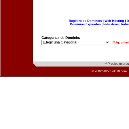
Registro de Dominios
|
Web Hosting
|
D
Dominios Expirados
|
Industrias
|
Indu
Categorías de Dominio:
[Pág. princi
** Precios expre
© 2002/2022 Solo10.com