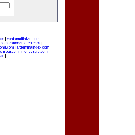
com
|
ventamultinivel.com
|
|
comprandoenlared.com
|
ong.com
|
argentinaindex.com
chilear.com
|
monetizare.com
|
com
|