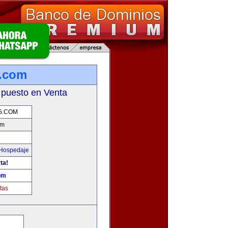
.com
 puesto en Venta
G.COM
om
 Hospedaje
ta!
om
tas