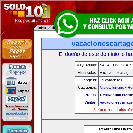
vacacionescartag
El dueño de este dominio lo ha
Mayusculas:
VACACIONESCAR
Minusculas:
vacacionescartage
Longitud:
19 caracteres
Categorias:
Viajes,Turismo y H
Precio:
Realizar una oferta
Visitar!
vacacionescartag
Serán consideradas ofer
Realizar una Oferta