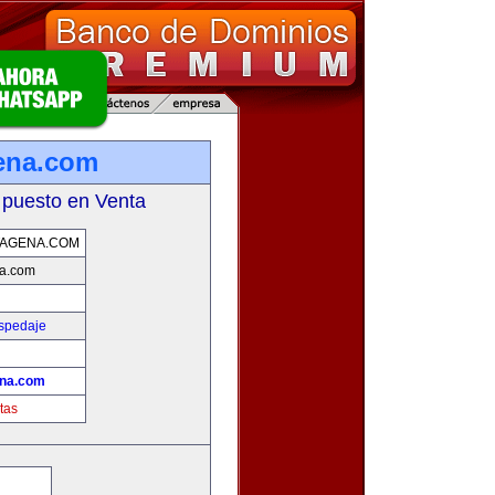
ena.com
 puesto en Venta
TAGENA.COM
na.com
ospedaje
!
ena.com
tas