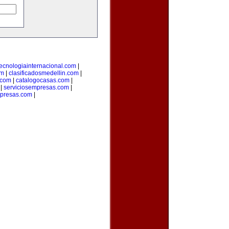
tecnologiainternacional.com
|
om
|
clasificadosmedellin.com
|
.com
|
catalogocasas.com
|
|
serviciosempresas.com
|
presas.com
|