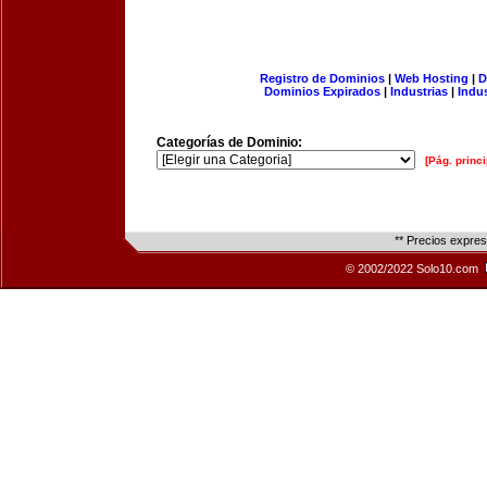
Registro de Dominios
|
Web Hosting
|
D
Dominios Expirados
|
Industrias
|
Indu
Categorías de Dominio:
[Pág. princi
** Precios expre
© 2002/2022 Solo10.com