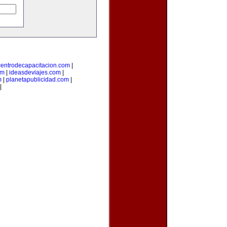
centrodecapacitacion.com
|
om
|
ideasdeviajes.com
|
m
|
planetapublicidad.com
|
|