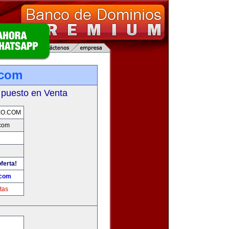
.com
 puesto en Venta
EO.COM
com
ferta!
.com
tas