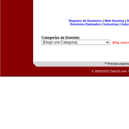
Registro de Dominios
|
Web Hosting
|
D
Dominios Expirados
|
Industrias
|
Indu
Categorías de Dominio:
[Pág. princi
** Precios expre
© 2002/2022 Solo10.com