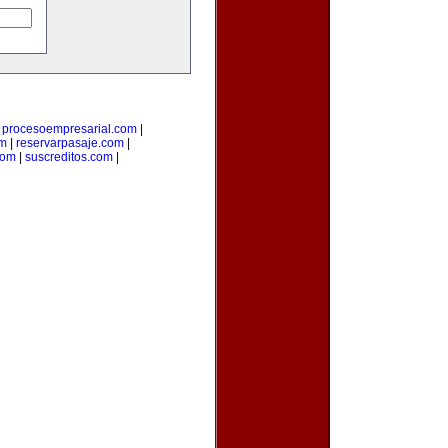
|
procesoempresarial.com
|
om
|
reservarpasaje.com
|
com
|
suscreditos.com
|