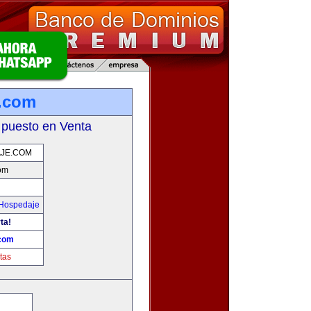
e.com
 puesto en Venta
JE.COM
om
 Hospedaje
ta!
.com
tas