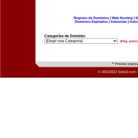
Registro de Dominios
|
Web Hosting
|
D
Dominios Expirados
|
Industrias
|
Indu
Categorías de Dominio:
[Pág. princi
** Precios expre
© 2002/2022 Solo10.com