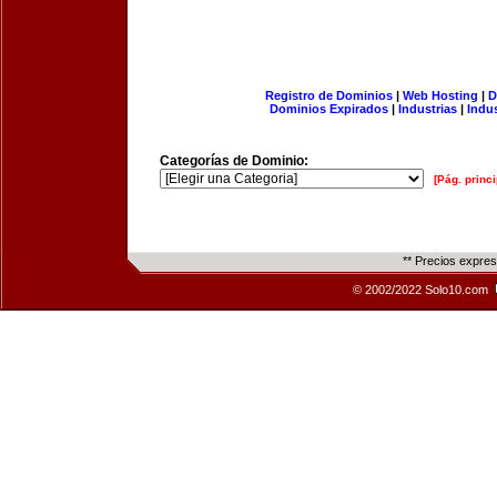
Registro de Dominios
|
Web Hosting
|
D
Dominios Expirados
|
Industrias
|
Indu
Categorías de Dominio:
[Pág. princi
** Precios expre
© 2002/2022 Solo10.com