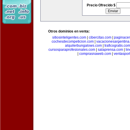
Precio Ofrecido $
Otros dominios en venta:
sitiosinteligentes.com
|
cibercitas.com
|
paginacen
cochesdecompeticion.com
|
vacacionesargentina
alquilerbungalows.com
|
traficogratis.co
cursosparaprofesionales.com
|
salaprensa.com
|
li
|
comprasnaweb.com
|
ventaspo