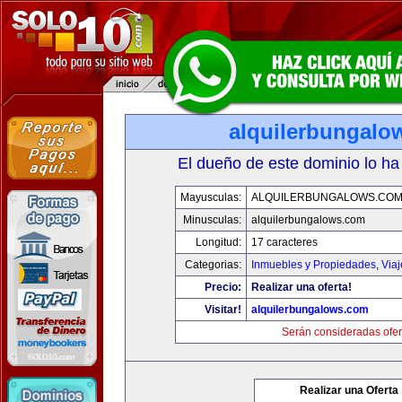
alquilerbungalo
El dueño de este dominio lo ha
Mayusculas:
ALQUILERBUNGALOWS.CO
Minusculas:
alquilerbungalows.com
Longitud:
17 caracteres
Categorias:
Inmuebles y Propiedades
,
Via
Precio:
Realizar una oferta!
Visitar!
alquilerbungalows.com
Serán consideradas ofer
Realizar una Oferta