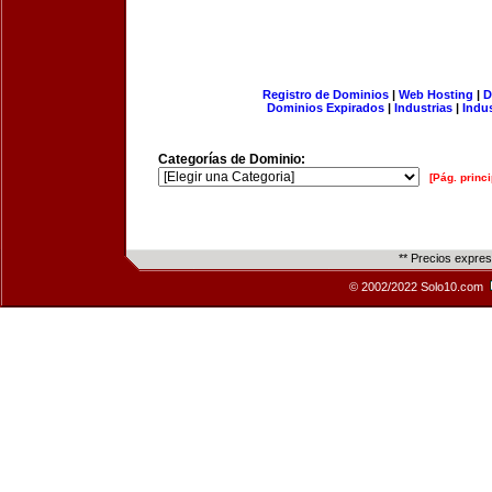
Registro de Dominios
|
Web Hosting
|
D
Dominios Expirados
|
Industrias
|
Indu
Categorías de Dominio:
[Pág. princi
** Precios expre
© 2002/2022 Solo10.com