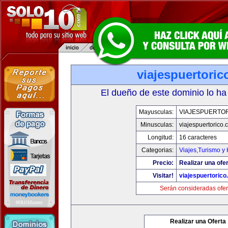
viajespuertori
El dueño de este dominio lo ha
Mayusculas:
VIAJESPUERTO
Minusculas:
viajespuertorico
Longitud:
16 caracteres
Categorias:
Viajes,Turismo y
Precio:
Realizar una ofer
Visitar!
viajespuertoric
Serán consideradas ofer
Realizar una Oferta