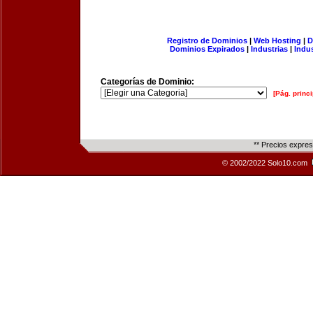
Registro de Dominios
|
Web Hosting
|
D
Dominios Expirados
|
Industrias
|
Indu
Categorías de Dominio:
[Pág. princi
** Precios expre
© 2002/2022 Solo10.com