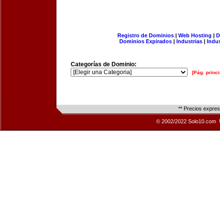
Registro de Dominios
|
Web Hosting
|
D
Dominios Expirados
|
Industrias
|
Indu
Categorías de Dominio:
[Pág. princi
** Precios expre
© 2002/2022 Solo10.com