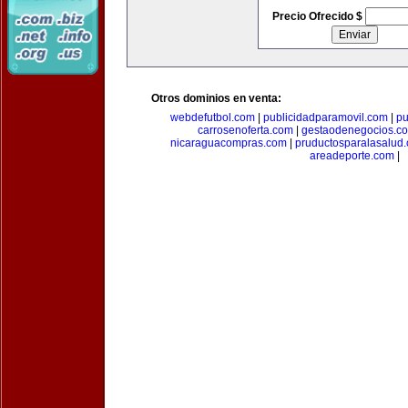
Precio Ofrecido $
Otros dominios en venta:
webdefutbol.com
|
publicidadparamovil.com
|
pu
carrosenoferta.com
|
gestaodenegocios.c
nicaraguacompras.com
|
pruductosparalasalud
areadeporte.com
|