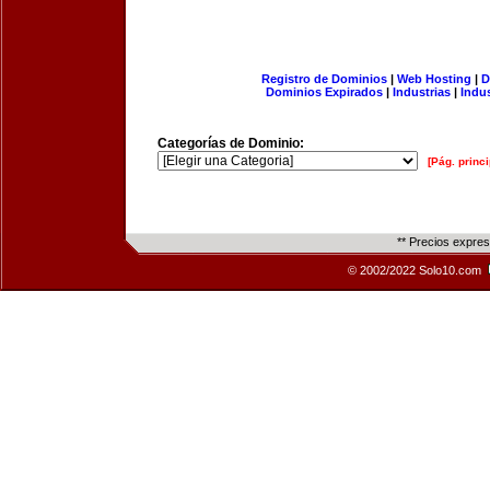
Registro de Dominios
|
Web Hosting
|
D
Dominios Expirados
|
Industrias
|
Indu
Categorías de Dominio:
[Pág. princi
** Precios expre
© 2002/2022 Solo10.com