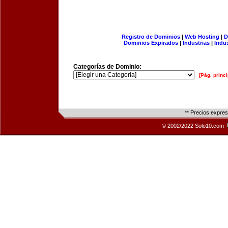
Registro de Dominios
|
Web Hosting
|
D
Dominios Expirados
|
Industrias
|
Indu
Categorías de Dominio:
[Pág. princi
** Precios expre
© 2002/2022 Solo10.com