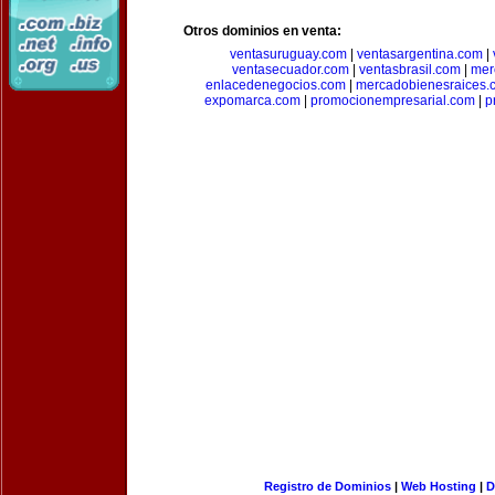
Otros dominios en venta:
ventasuruguay.com
|
ventasargentina.com
|
ventasecuador.com
|
ventasbrasil.com
|
mer
enlacedenegocios.com
|
mercadobienesraices.
expomarca.com
|
promocionempresarial.com
|
p
Registro de Dominios
|
Web Hosting
|
D