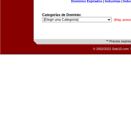
Dominios Expirados
|
Industrias
|
Indu
Categorías de Dominio:
[Pág. princi
** Precios expre
© 2002/2022 Solo10.com