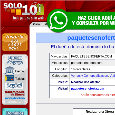
paquetesenofer
El dueño de este dominio lo ha
Mayusculas:
PAQUETESENOFERTA.COM
Minusculas:
paquetesenoferta.com
Longitud:
16 caracteres
Categorias:
Ventas y Comercializacion
,
Via
Precio:
Realizar una oferta!
Visitar!
paquetesenoferta.com
Serán consideradas ofer
Realizar una Oferta