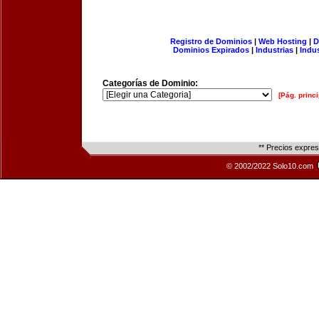
Registro de Dominios
|
Web Hosting
|
D
Dominios Expirados
|
Industrias
|
Indu
Categorías de Dominio:
[Pág. princi
** Precios expre
© 2002/2022 Solo10.com