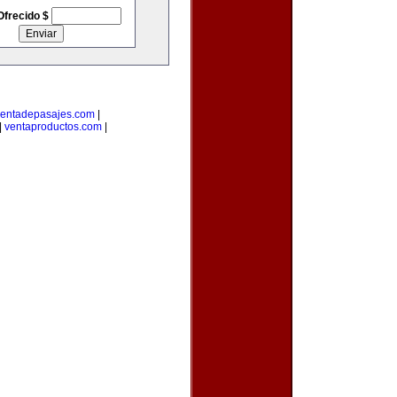
Ofrecido $
entadepasajes.com
|
|
ventaproductos.com
|