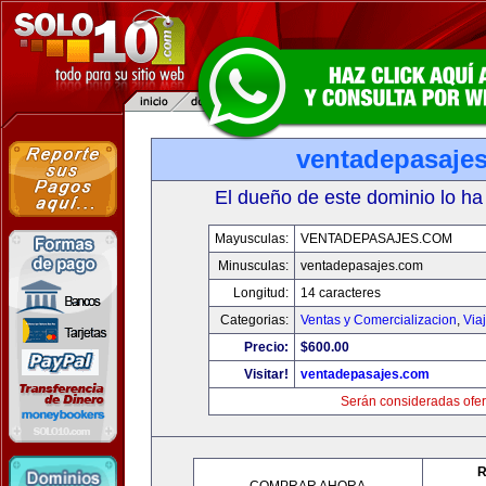
ventadepasaje
El dueño de este dominio lo ha
Mayusculas:
VENTADEPASAJES.COM
Minusculas:
ventadepasajes.com
Longitud:
14 caracteres
Categorias:
Ventas y Comercializacion
,
Via
Precio:
$600.00
Visitar!
ventadepasajes.com
Serán consideradas ofer
R