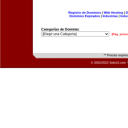
Registro de Dominios
|
Web Hosting
|
D
Dominios Expirados
|
Industrias
|
Indu
Categorías de Dominio:
[Pág. princi
** Precios expre
© 2002/2022 Solo10.com